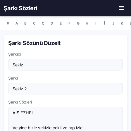
Şarkı Sözleri
#
A
B
C
Ç
D
E
F
G
H
I
İ
J
K
Şarkı Sözünü Düzelt
Şarkıcı
Şarkı
Şarkı Sözleri